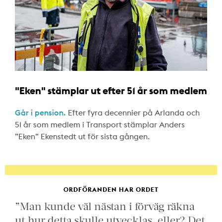
"Eken" stämplar ut efter 51 år som medlem
Går i pension.
Efter fyra decennier på Arlanda och
51 år som medlem i Transport stämplar Anders
”Eken” Ekenstedt ut för sista gången.
ORDFÖRANDEN HAR ORDET
”Man kunde väl nästan i förväg räkna
ut hur detta skulle utvecklas, eller? Det