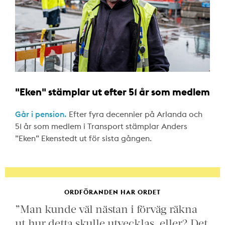
"Eken" stämplar ut efter 51 år som medlem
Går i pension.
Efter fyra decennier på Arlanda och
51 år som medlem i Transport stämplar Anders
”Eken” Ekenstedt ut för sista gången.
ORDFÖRANDEN HAR ORDET
”Man kunde väl nästan i förväg räkna
ut hur detta skulle utvecklas, eller? Det