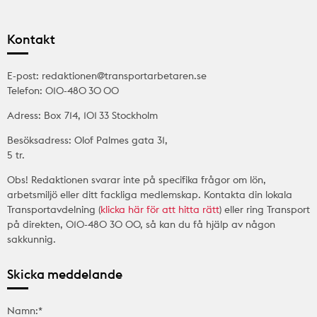
Kontakt
E-post: redaktionen@transportarbetaren.se
Telefon: 010-480 30 00
Adress: Box 714, 101 33 Stockholm
Besöksadress: Olof Palmes gata 31,
5 tr.
Obs! Redaktionen svarar inte på specifika frågor om lön,
arbetsmiljö eller ditt fackliga medlemskap. Kontakta din lokala
Transportavdelning (
klicka här för att hitta rätt
) eller ring Transport
på direkten, 010-480 30 00, så kan du få hjälp av någon
sakkunnig.
Skicka meddelande
Namn:*