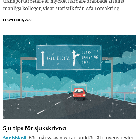
transportarbetare är mycket hårdare drabbade än sina
manliga kollegor, visar statistik från Afa Försäkring.
1 NOVEMBER, 2021
Sju tips för sjukskrivna
Snabbkoll.
För många av oss kan sjukförsäkringens regler