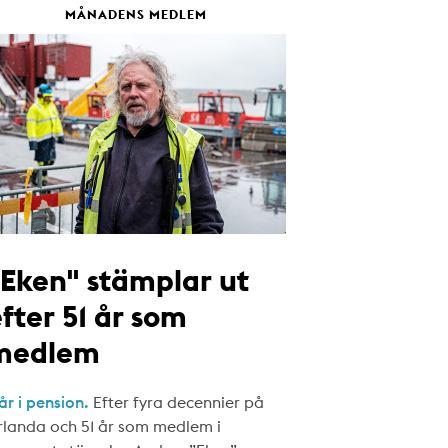
MÅNADENS MEDLEM
"Eken" stämplar ut
fter 51 år som
medlem
år i pension.
Efter fyra decennier på
rlanda och 51 år som medlem i