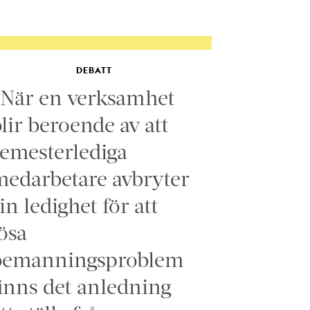
DEBATT
”När en verksamhet
lir beroende av att
emesterlediga
edarbetare avbryter
in ledighet för att
ösa
bemanningsproblem
inns det anledning