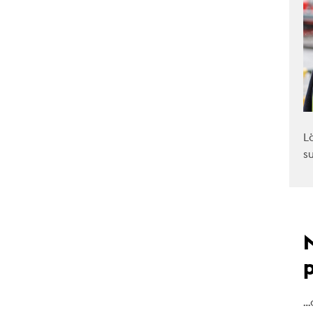
L
s
…