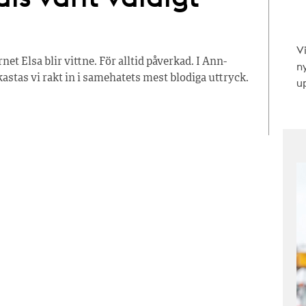
V
et Elsa blir vittne. För alltid påverkad. I Ann-
n
stas vi rakt in i samehatets mest blodiga uttryck.
up