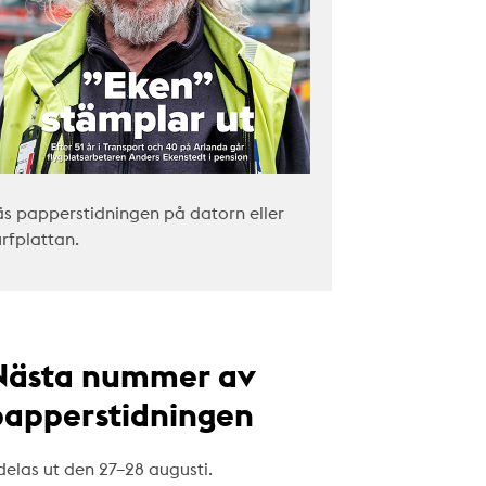
äs papperstidningen på datorn eller
urfplattan.
Nästa nummer av
papperstidningen
delas ut den 27–28 augusti.