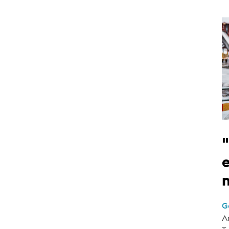
e
G
A