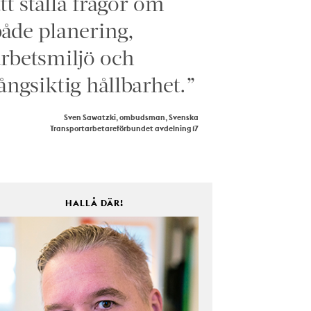
tt ställa frågor om
åde planering,
rbetsmiljö och
ångsiktig hållbarhet.”
Sven Sawatzki, ombudsman, Svenska
Transportarbetareförbundet avdelning 17
HALLÅ DÄR!