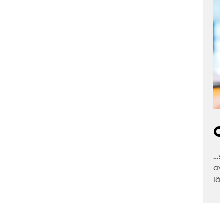
C
…
a
l