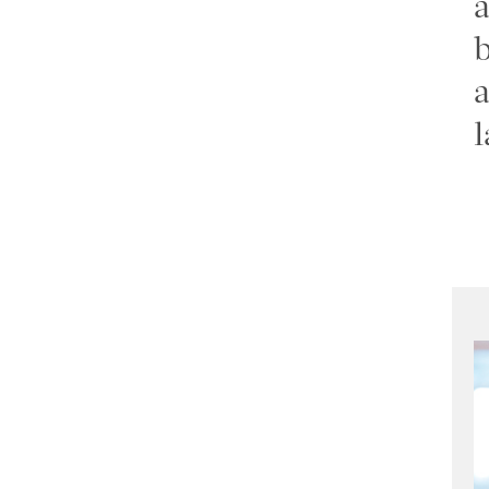
a
b
a
l