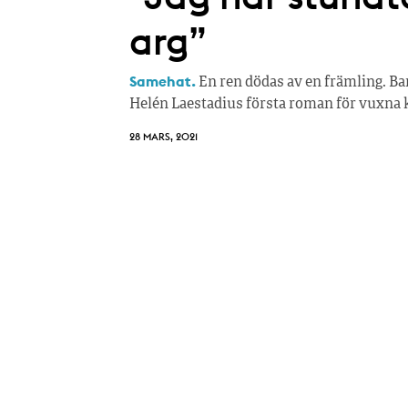
arg”
Samehat.
En ren dödas av en främling. Barn
Helén Laestadius första roman för vuxna ka
28 MARS, 2021