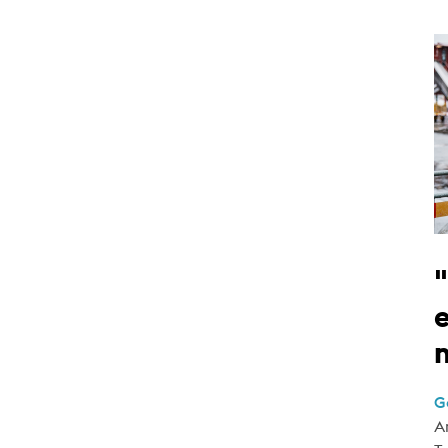
e
G
A