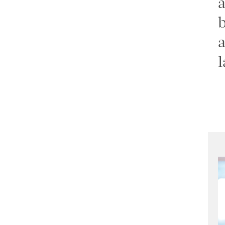
a
b
a
l