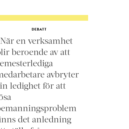
DEBATT
”När en verksamhet
lir beroende av att
emesterlediga
edarbetare avbryter
in ledighet för att
ösa
bemanningsproblem
inns det anledning