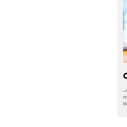
C
…
a
l