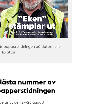
äs papperstidningen på datorn eller
urfplattan.
Nästa nummer av
papperstidningen
delas ut den 27–28 augusti.