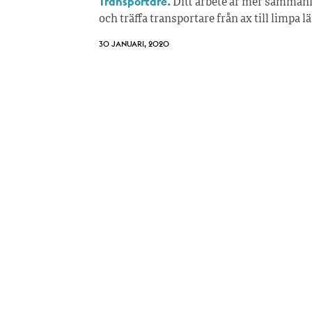
Transportare.
Ditt arbete är mer sammanl
och träffa transportare från ax till limpa l
30 JANUARI, 2020