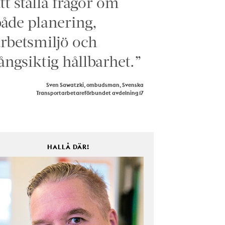
tt ställa frågor om
åde planering,
rbetsmiljö och
ångsiktig hållbarhet.”
Sven Sawatzki, ombudsman, Svenska
Transportarbetareförbundet avdelning 17
HALLÅ DÄR!