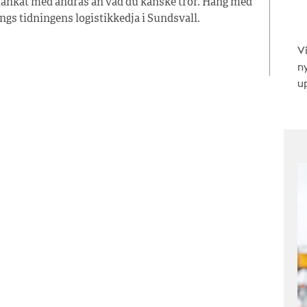
änkat med andras än vad du kanske tror. Häng med
ängs tidningens logistikkedja i Sundsvall.
V
n
up