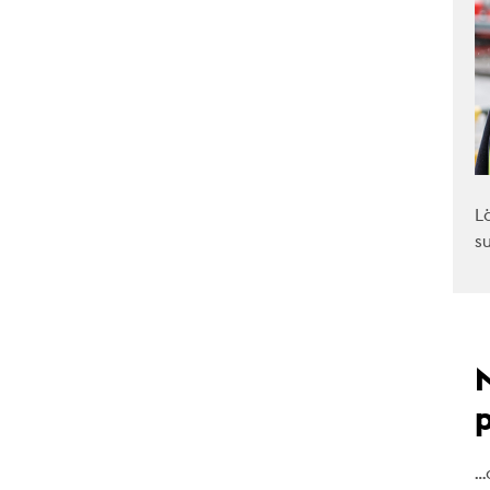
L
s
…