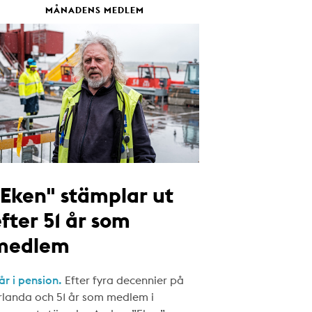
MÅNADENS MEDLEM
"Eken" stämplar ut
fter 51 år som
medlem
år i pension.
Efter fyra decennier på
rlanda och 51 år som medlem i