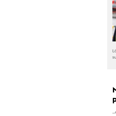
L
s
…