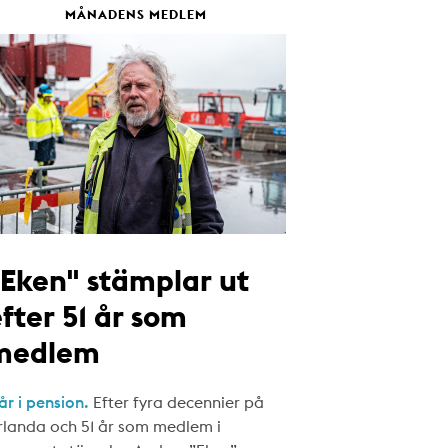
MÅNADENS MEDLEM
"Eken" stämplar ut
fter 51 år som
medlem
år i pension.
Efter fyra decennier på
rlanda och 51 år som medlem i