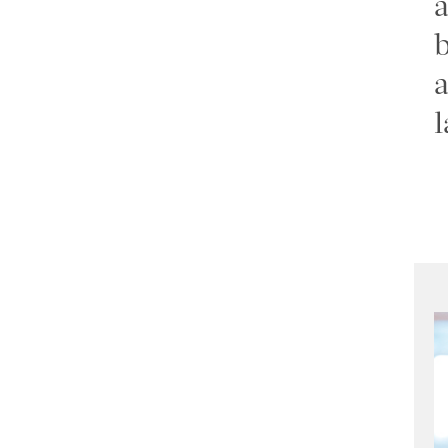
a
b
a
l