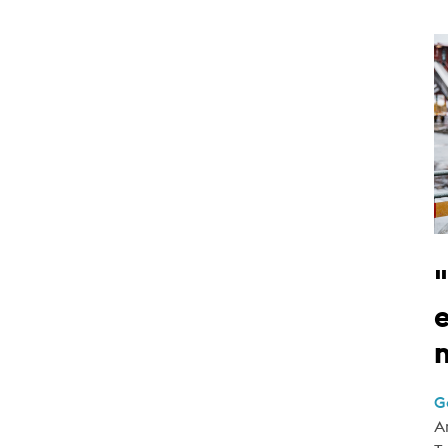
e
G
A