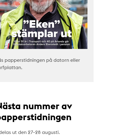
äs papperstidningen på datorn eller
urfplattan.
Nästa nummer av
papperstidningen
delas ut den 27–28 augusti.