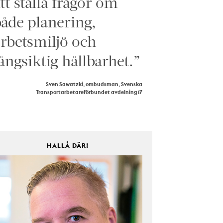
tt ställa frågor om
åde planering,
rbetsmiljö och
ångsiktig hållbarhet.”
Sven Sawatzki, ombudsman, Svenska
Transportarbetareförbundet avdelning 17
HALLÅ DÄR!