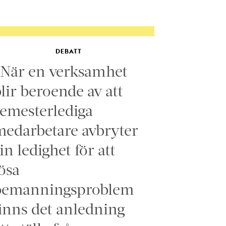
DEBATT
”När en verksamhet
lir beroende av att
emesterlediga
edarbetare avbryter
in ledighet för att
ösa
bemanningsproblem
inns det anledning