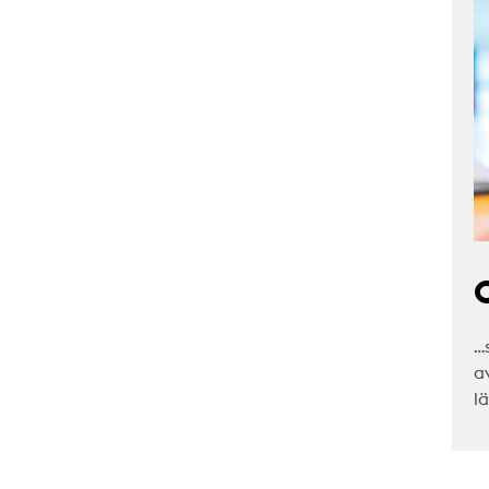
C
…
a
l