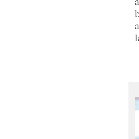
a
b
a
l