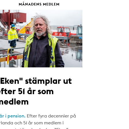
MÅNADENS MEDLEM
"Eken" stämplar ut
fter 51 år som
medlem
år i pension.
Efter fyra decennier på
rlanda och 51 år som medlem i