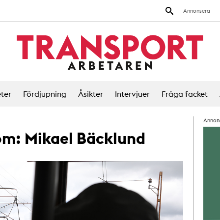
Annonsera
ter
Fördjupning
Åsikter
Intervjuer
Fråga facket
Annon
 om:
Mikael Bäcklund