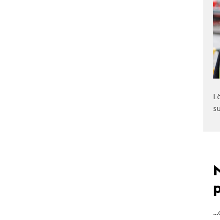
L
s
…