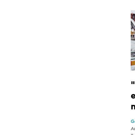
e
G
A