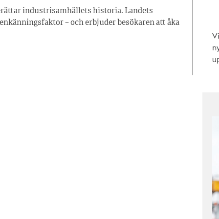
ättar industri­samhällets historia. Landets
genkänningsfaktor – och erbjuder besökaren att åka
V
n
up