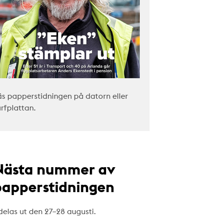
äs papperstidningen på datorn eller
urfplattan.
Nästa nummer av
papperstidningen
delas ut den 27–28 augusti.