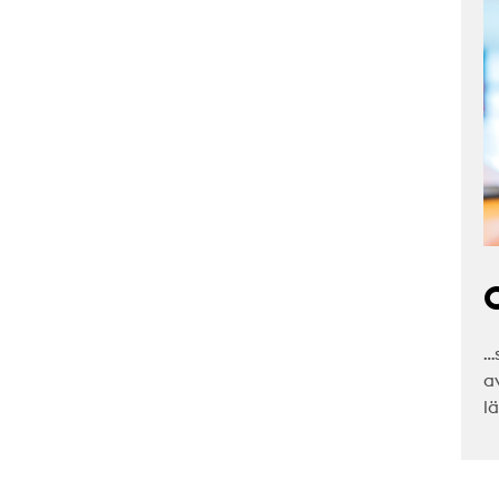
C
…
a
l