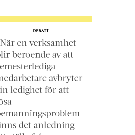
DEBATT
”När en verksamhet
lir beroende av att
emesterlediga
edarbetare avbryter
in ledighet för att
ösa
bemanningsproblem
inns det anledning