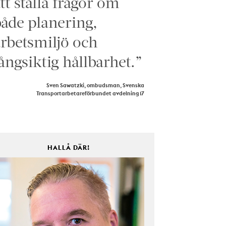
tt ställa frågor om
åde planering,
rbetsmiljö och
ångsiktig hållbarhet.”
Sven Sawatzki, ombudsman, Svenska
Transportarbetareförbundet avdelning 17
HALLÅ DÄR!