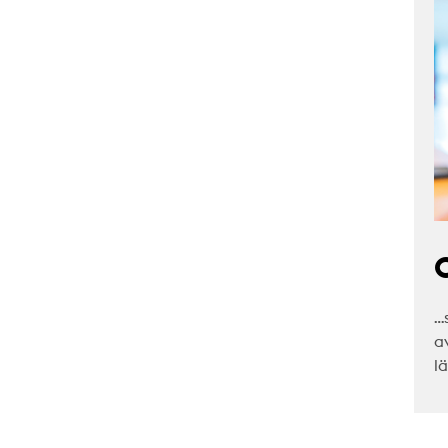
C
…
a
l