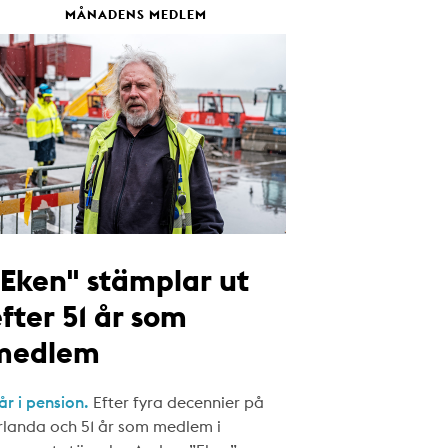
MÅNADENS MEDLEM
"Eken" stämplar ut
fter 51 år som
medlem
år i pension.
Efter fyra decennier på
rlanda och 51 år som medlem i