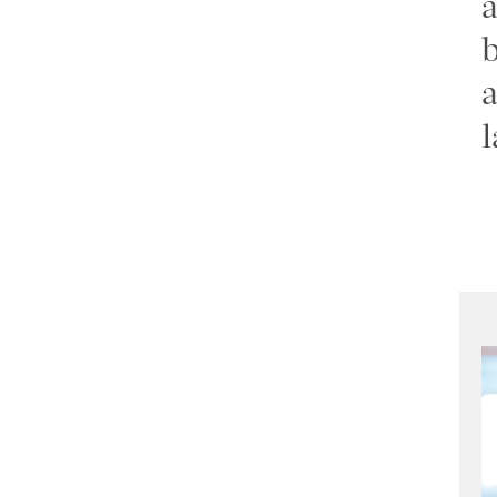
a
b
a
l