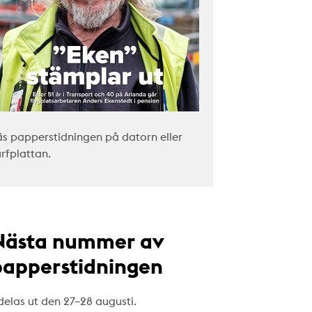
äs papperstidningen på datorn eller
urfplattan.
Nästa nummer av
papperstidningen
delas ut den 27–28 augusti.