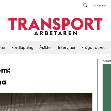
Annonsera
ter
Fördjupning
Åsikter
Intervjuer
Fråga facket
Annon
om:
na