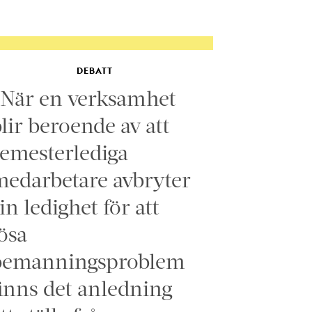
DEBATT
”När en verksamhet
lir beroende av att
emesterlediga
edarbetare avbryter
in ledighet för att
ösa
bemanningsproblem
inns det anledning