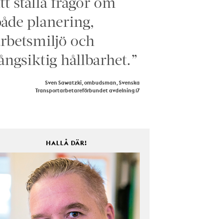
tt ställa frågor om
åde planering,
rbetsmiljö och
ångsiktig hållbarhet.”
Sven Sawatzki, ombudsman, Svenska
Transportarbetareförbundet avdelning 17
HALLÅ DÄR!