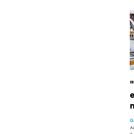
e
G
A