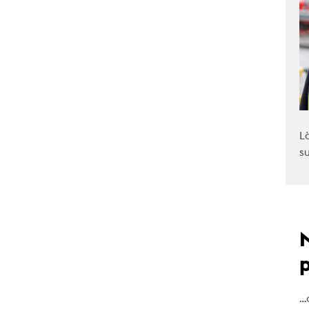
L
s
…