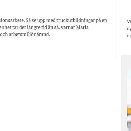
V
sionsarbete. Så se upp med truckutbildningar på en
n
renhet tar det längre tid än så, varnar Maria
up
 och arbetsmiljönämnd.