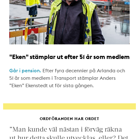
"Eken" stämplar ut efter 51 år som medlem
Går i pension.
Efter fyra decennier på Arlanda och
51 år som medlem i Transport stämplar Anders
”Eken” Ekenstedt ut för sista gången.
ORDFÖRANDEN HAR ORDET
”Man kunde väl nästan i förväg räkna
ut hur detta skulle utvecklas, eller? Det