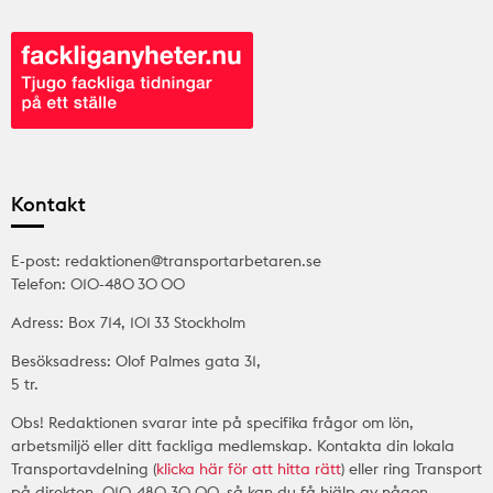
Kontakt
E-post: redaktionen@transportarbetaren.se
Telefon: 010-480 30 00
Adress: Box 714, 101 33 Stockholm
Besöksadress: Olof Palmes gata 31,
5 tr.
Obs! Redaktionen svarar inte på specifika frågor om lön,
arbetsmiljö eller ditt fackliga medlemskap. Kontakta din lokala
Transportavdelning (
klicka här för att hitta rätt
) eller ring Transport
på direkten, 010-480 30 00, så kan du få hjälp av någon