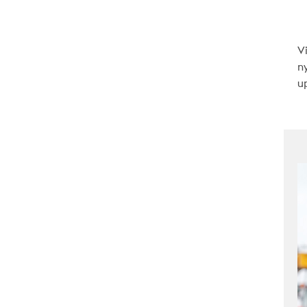
V
n
up