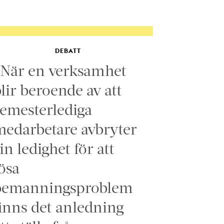
DEBATT
”När en verksamhet
lir beroende av att
emesterlediga
edarbetare avbryter
in ledighet för att
ösa
bemanningsproblem
inns det anledning