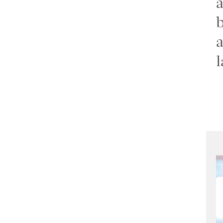
a
b
a
l