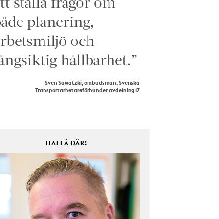
tt ställa frågor om
åde planering,
rbetsmiljö och
ångsiktig hållbarhet.”
Sven Sawatzki, ombudsman, Svenska
Transportarbetareförbundet avdelning 17
HALLÅ DÄR!