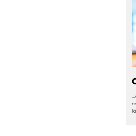
C
…
a
l