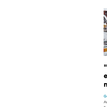
e
G
A