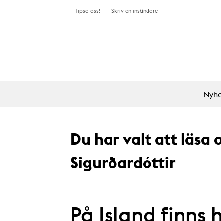
Tipsa oss!
Skriv en insändare
Nyhe
Du har valt att läsa
Sigurðardóttir
På Island finns