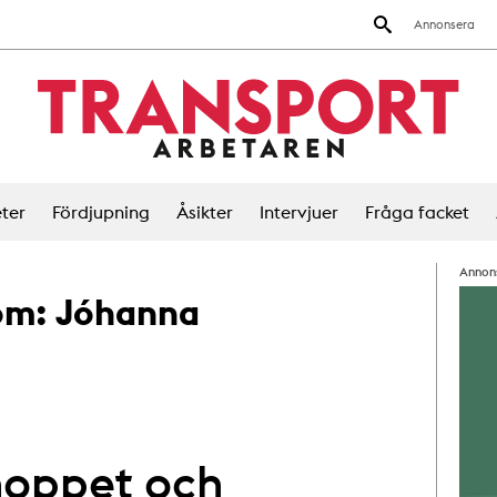
Annonsera
ter
Fördjupning
Åsikter
Intervjuer
Fråga facket
Annon
 om:
Jóhanna
 hoppet och