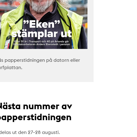
äs papperstidningen på datorn eller
urfplattan.
Nästa nummer av
papperstidningen
delas ut den 27–28 augusti.