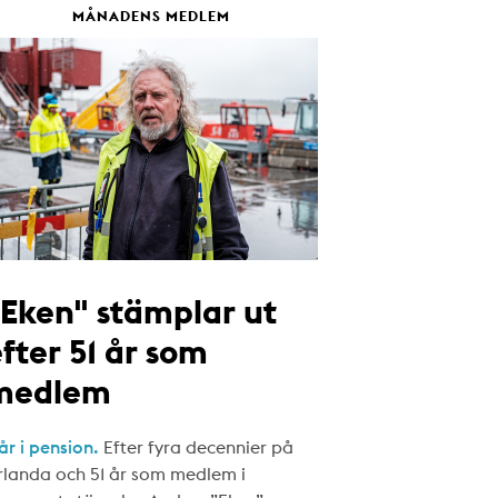
MÅNADENS MEDLEM
"Eken" stämplar ut
fter 51 år som
medlem
år i pension.
Efter fyra decennier på
rlanda och 51 år som medlem i