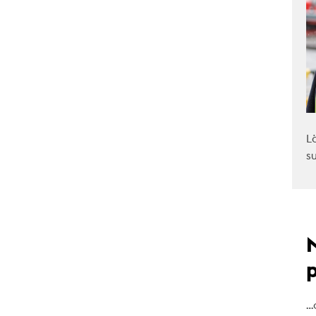
L
s
…