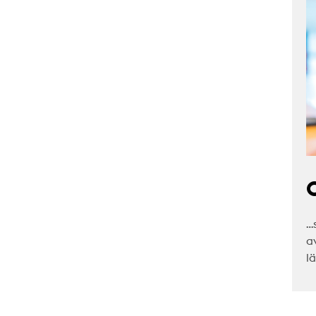
C
…
a
l