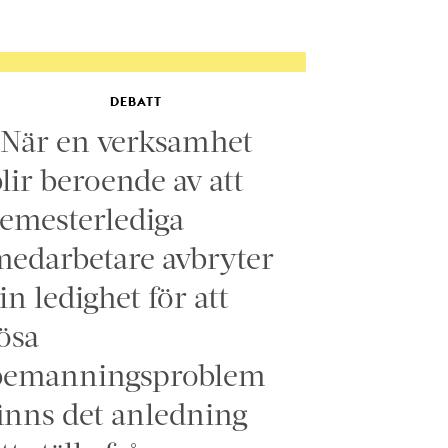
DEBATT
”När en verksamhet
lir beroende av att
emesterlediga
edarbetare avbryter
in ledighet för att
ösa
bemanningsproblem
inns det anledning