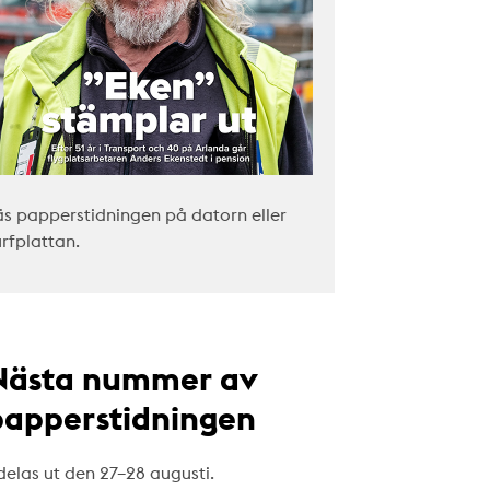
äs papperstidningen på datorn eller
urfplattan.
Nästa nummer av
papperstidningen
delas ut den 27–28 augusti.