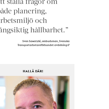
tt ställa frågor om
åde planering,
rbetsmiljö och
ångsiktig hållbarhet.”
Sven Sawatzki, ombudsman, Svenska
Transportarbetareförbundet avdelning 17
HALLÅ DÄR!