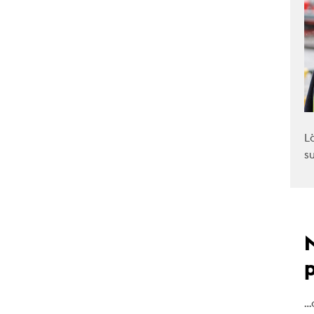
L
s
…