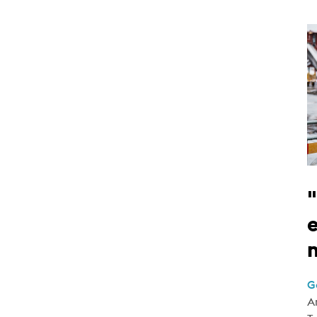
e
G
A