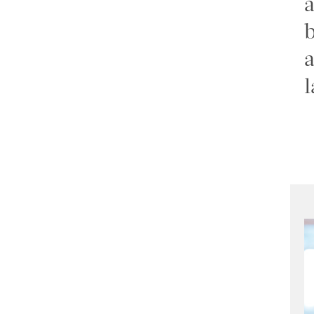
a
b
a
l