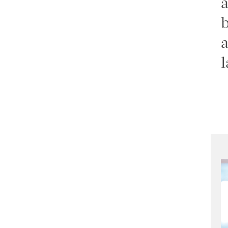
a
b
a
l