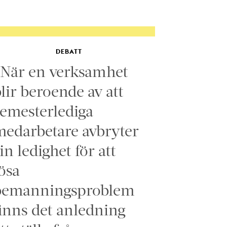
DEBATT
”När en verksamhet
lir beroende av att
emesterlediga
edarbetare avbryter
in ledighet för att
ösa
bemanningsproblem
inns det anledning