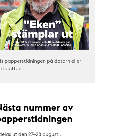
äs papperstidningen på datorn eller
urfplattan.
Nästa nummer av
papperstidningen
delas ut den 27–28 augusti.