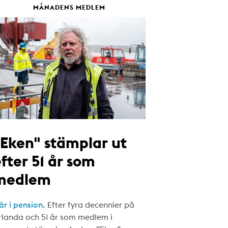
MÅNADENS MEDLEM
"Eken" stämplar ut
fter 51 år som
medlem
år i pension.
Efter fyra decennier på
rlanda och 51 år som medlem i