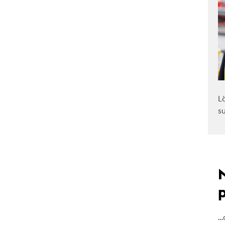
L
s
…