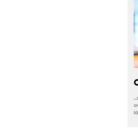
C
…
a
l