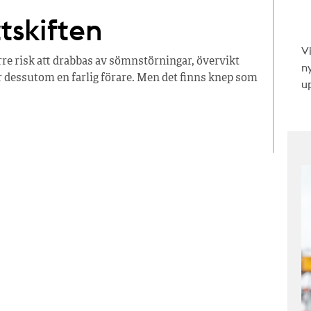
tskiften
V
rre risk att drabbas av sömnstörningar, övervikt
n
r dessutom en farlig förare. Men det finns knep som
up