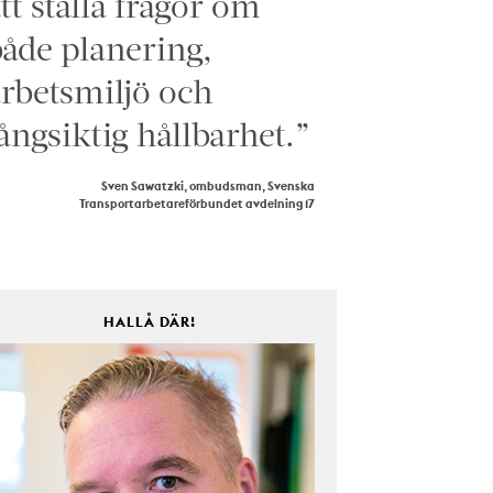
tt ställa frågor om
åde planering,
rbetsmiljö och
ångsiktig hållbarhet.”
Sven Sawatzki, ombudsman, Svenska
Transportarbetareförbundet avdelning 17
HALLÅ DÄR!