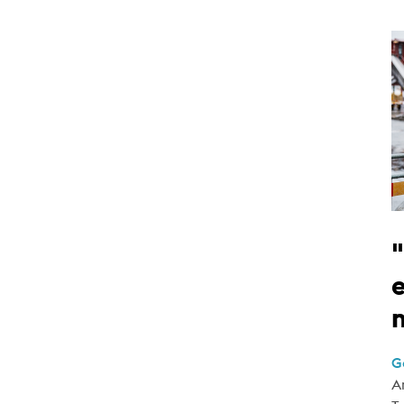
e
G
A