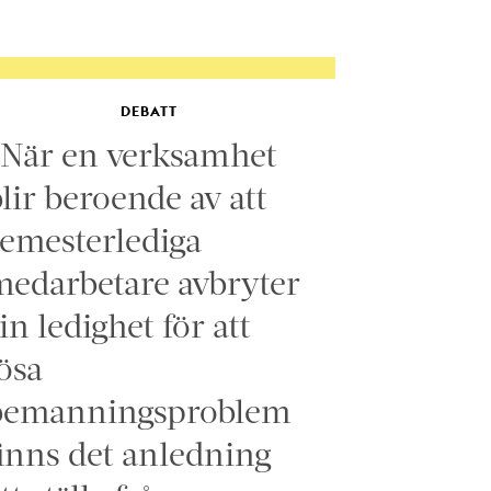
DEBATT
”När en verksamhet
lir beroende av att
emesterlediga
edarbetare avbryter
in ledighet för att
ösa
bemanningsproblem
inns det anledning