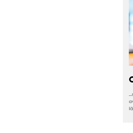
C
…
a
l