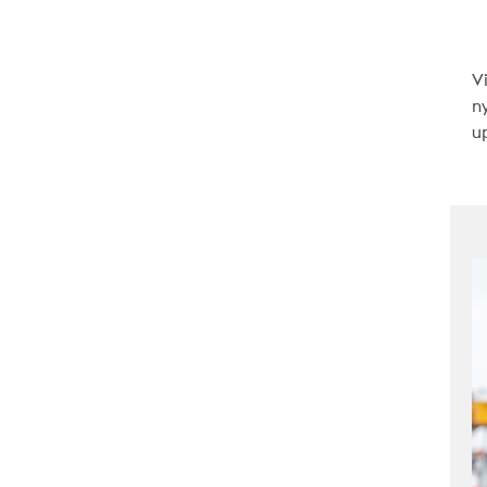
V
n
up