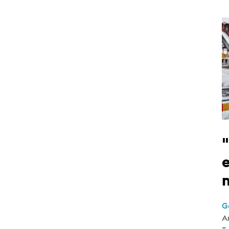
e
G
A