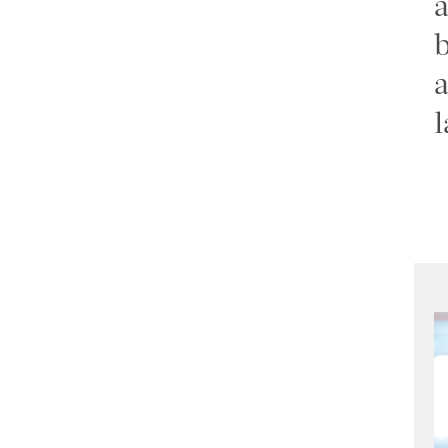
a
b
a
l