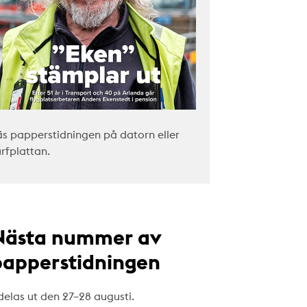
äs papperstidningen på datorn eller
urfplattan.
Nästa nummer av
papperstidningen
delas ut den 27–28 augusti.