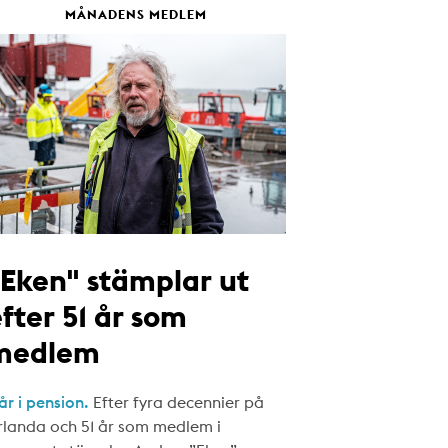
MÅNADENS MEDLEM
"Eken" stämplar ut
fter 51 år som
medlem
år i pension.
Efter fyra decennier på
rlanda och 51 år som medlem i