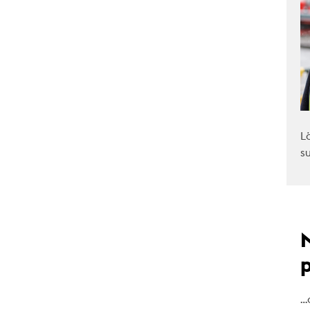
L
s
…