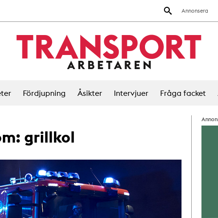
Annonsera
ter
Fördjupning
Åsikter
Intervjuer
Fråga facket
Annon
 om:
grillkol