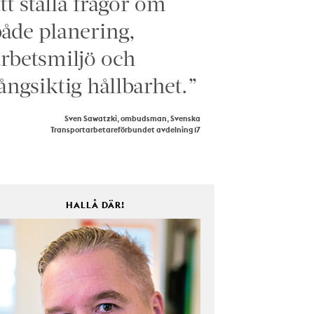
tt ställa frågor om
åde planering,
rbetsmiljö och
ångsiktig hållbarhet.”
Sven Sawatzki, ombudsman, Svenska
Transportarbetareförbundet avdelning 17
HALLÅ DÄR!