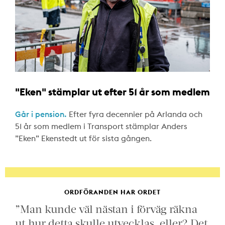
"Eken" stämplar ut efter 51 år som medlem
Går i pension.
Efter fyra decennier på Arlanda och
51 år som medlem i Transport stämplar Anders
”Eken” Ekenstedt ut för sista gången.
ORDFÖRANDEN HAR ORDET
”Man kunde väl nästan i förväg räkna
ut hur detta skulle utvecklas, eller? Det