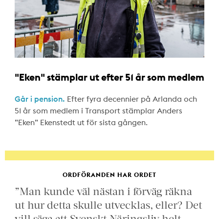
"Eken" stämplar ut efter 51 år som medlem
Går i pension.
Efter fyra decennier på Arlanda och
51 år som medlem i Transport stämplar Anders
”Eken” Ekenstedt ut för sista gången.
ORDFÖRANDEN HAR ORDET
”Man kunde väl nästan i förväg räkna
ut hur detta skulle utvecklas, eller? Det
vill säga att Svenskt Näringsliv helt