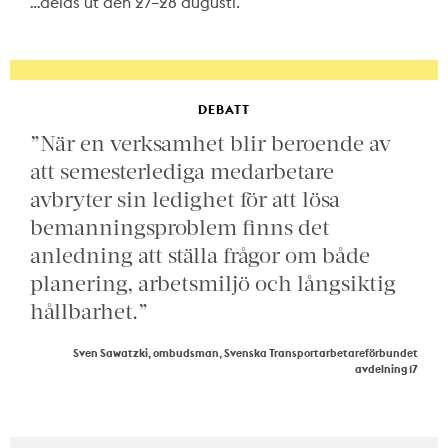
…delas ut den 27–28 augusti.
DEBATT
”När en verksamhet blir beroende av
att semesterlediga medarbetare
avbryter sin ledighet för att lösa
bemanningsproblem finns det
anledning att ställa frågor om både
planering, arbetsmiljö och långsiktig
hållbarhet.”
Sven Sawatzki, ombudsman, Svenska Transportarbetareförbundet
avdelning 17