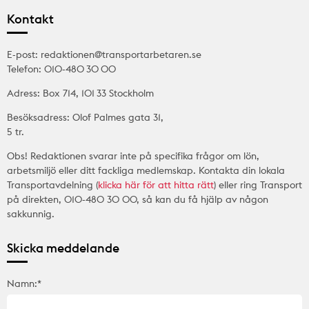
Kontakt
E-post: redaktionen@transportarbetaren.se
Telefon: 010-480 30 00
Adress: Box 714, 101 33 Stockholm
Besöksadress: Olof Palmes gata 31,
5 tr.
Obs! Redaktionen svarar inte på specifika frågor om lön,
arbetsmiljö eller ditt fackliga medlemskap. Kontakta din lokala
Transportavdelning (
klicka här för att hitta rätt
) eller ring Transport
på direkten, 010-480 30 00, så kan du få hjälp av någon
sakkunnig.
Skicka meddelande
Namn:*