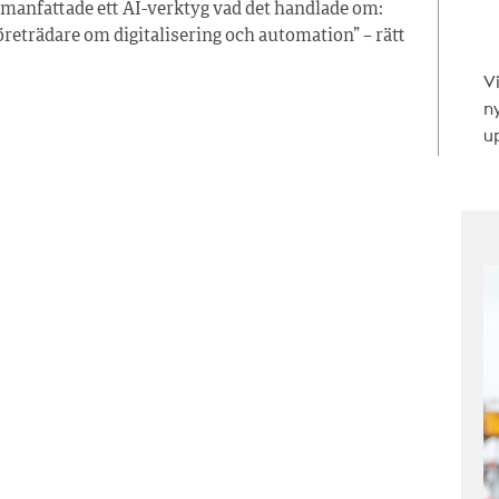
mmanfattade ett AI-verktyg vad det handlade om:
öreträdare om digitalisering och automation” – rätt
V
n
up