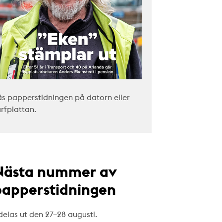
äs papperstidningen på datorn eller
urfplattan.
Nästa nummer av
papperstidningen
delas ut den 27–28 augusti.