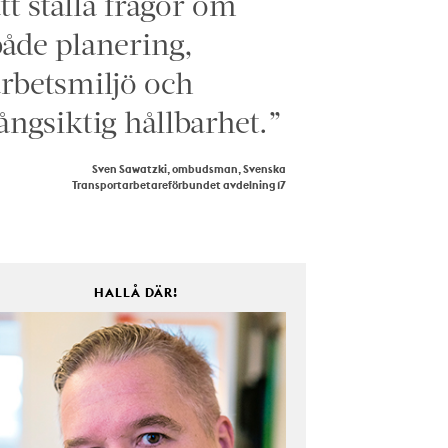
tt ställa frågor om
åde planering,
rbetsmiljö och
ångsiktig hållbarhet.”
Sven Sawatzki, ombudsman, Svenska
Transportarbetareförbundet avdelning 17
HALLÅ DÄR!