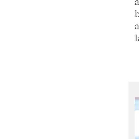
a
b
a
l