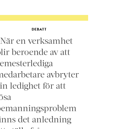
DEBATT
”När en verksamhet
lir beroende av att
emesterlediga
edarbetare avbryter
in ledighet för att
ösa
bemanningsproblem
inns det anledning