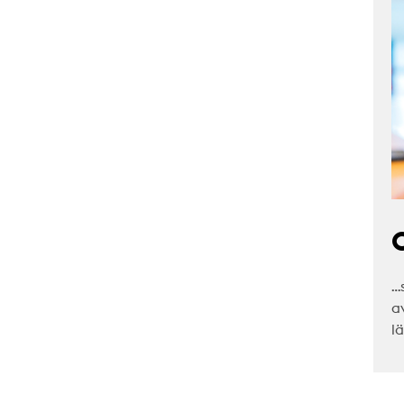
C
…
a
l