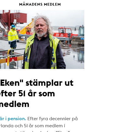
MÅNADENS MEDLEM
"Eken" stämplar ut
fter 51 år som
medlem
år i pension.
Efter fyra decennier på
rlanda och 51 år som medlem i