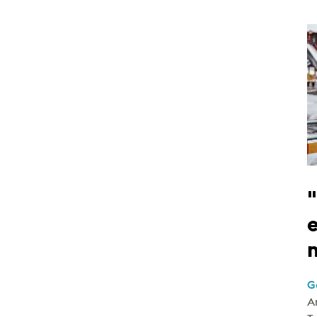
e
G
A