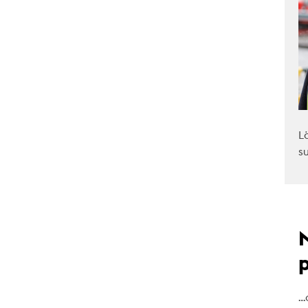
L
s
…