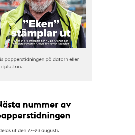
äs papperstidningen på datorn eller
urfplattan.
Nästa nummer av
papperstidningen
delas ut den 27–28 augusti.