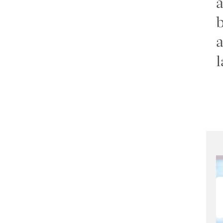
a
b
a
l