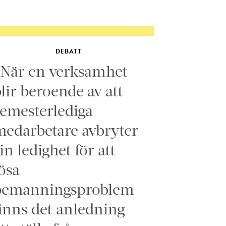
DEBATT
”När en verksamhet
lir beroende av att
emesterlediga
edarbetare avbryter
in ledighet för att
ösa
bemanningsproblem
inns det anledning