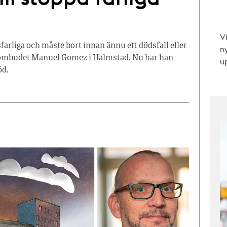
V
farliga och måste bort innan ännu ett dödsfall eller
n
ddsombudet Manuel Gomez i Halmstad. Nu har han
up
öd.