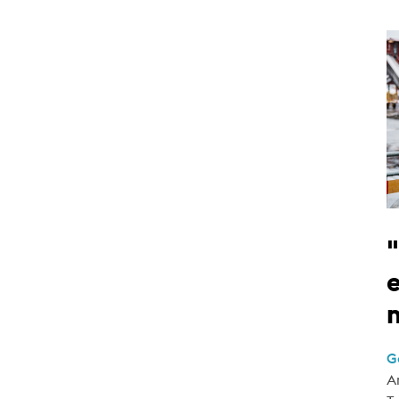
e
G
A