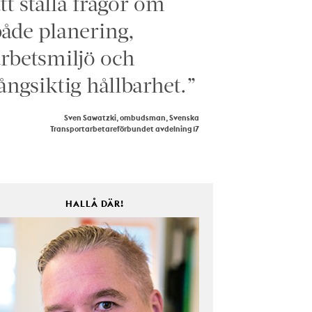
tt ställa frågor om
åde planering,
rbetsmiljö och
ångsiktig hållbarhet.”
Sven Sawatzki, ombudsman, Svenska
Transportarbetareförbundet avdelning 17
HALLÅ DÄR!