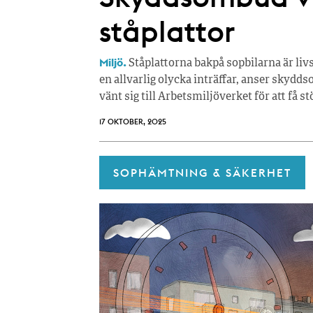
ståplattor
Miljö.
Ståplattorna bakpå sopbilarna är livs
en allvarlig olycka inträffar, anser sky
vänt sig till Arbetsmiljöverket för att få st
17 OKTOBER, 2025
SOPHÄMTNING & SÄKERHET