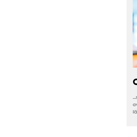
C
…
a
l