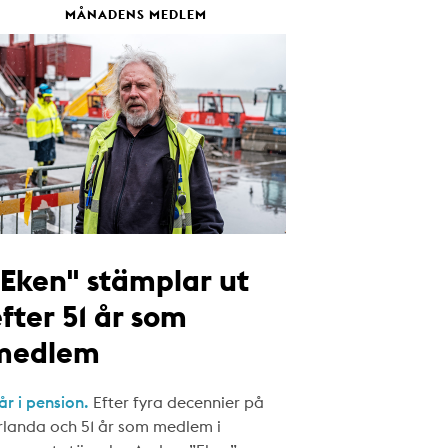
MÅNADENS MEDLEM
"Eken" stämplar ut
fter 51 år som
medlem
år i pension.
Efter fyra decennier på
rlanda och 51 år som medlem i