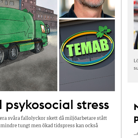
L
s
l psykosocial stress
era svåra fallolyckor skett då miljöarbetare stått
it mindre tungt men ökad tidspress kan också
…