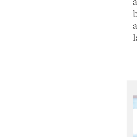
a
b
a
l