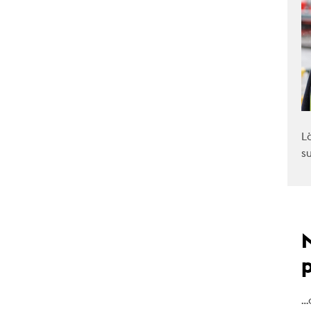
L
s
…