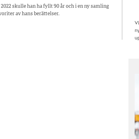
022 skulle han ha fyllt 90 år och i en ny samling
voriter av hans berättelser.
V
n
up