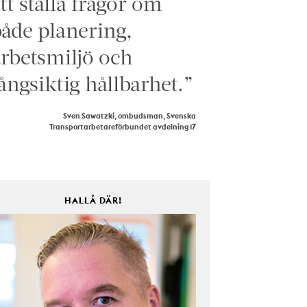
tt ställa frågor om
åde planering,
rbetsmiljö och
ångsiktig hållbarhet.”
Sven Sawatzki, ombudsman, Svenska
Transportarbetareförbundet avdelning 17
HALLÅ DÄR!