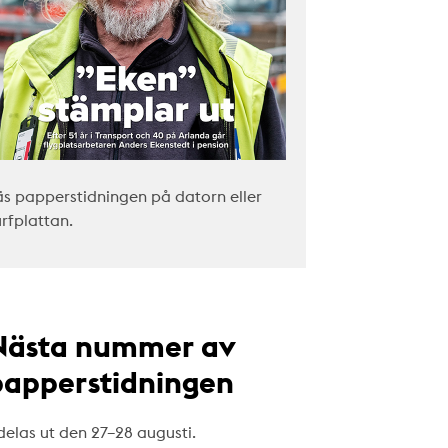
äs papperstidningen på datorn eller
urfplattan.
Nästa nummer av
papperstidningen
delas ut den 27–28 augusti.