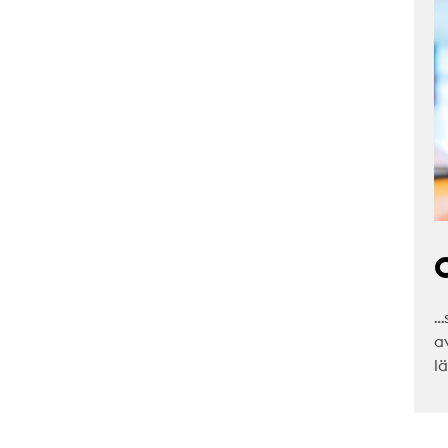
C
…
a
l