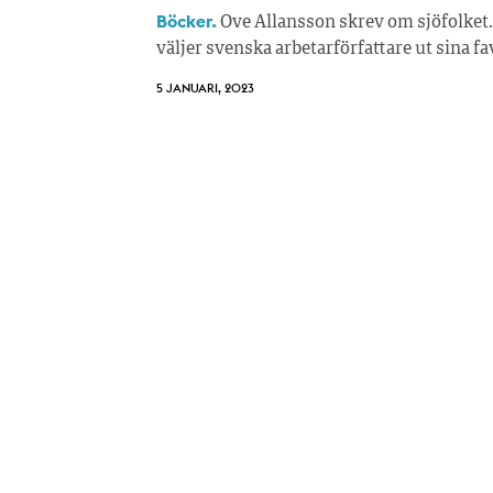
Böcker.
Ove Allansson skrev om sjöfolket. 2
väljer svenska arbetarförfattare ut sina fa
5 JANUARI, 2023