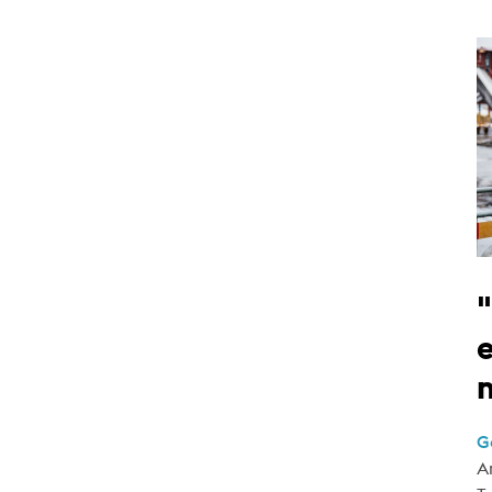
e
G
A