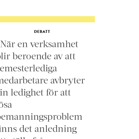
DEBATT
”När en verksamhet
lir beroende av att
emesterlediga
edarbetare avbryter
in ledighet för att
ösa
bemanningsproblem
inns det anledning