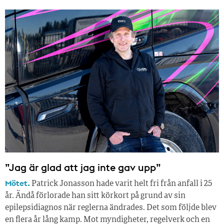
”Jag är glad att jag inte gav upp”
Mötet.
Patrick Jonasson hade varit helt fri från anfall i 25
år. Ändå förlorade han sitt körkort på grund av sin
epilepsidiagnos när reglerna ändrades. Det som följde blev
en flera år lång kamp. Mot myndigheter, regelverk och en