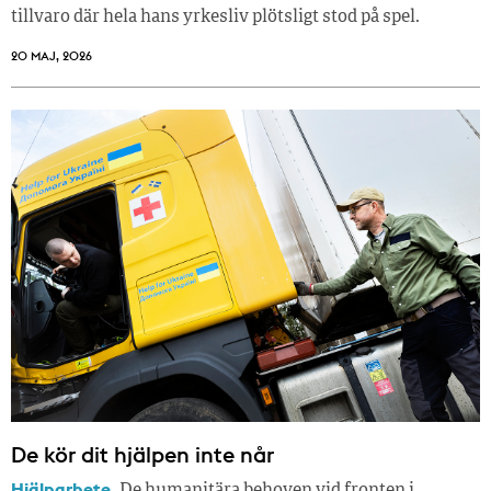
tillvaro där hela hans yrkesliv plötsligt stod på spel.
20 MAJ, 2026
De kör dit hjälpen inte når
Hjälparbete.
De humanitära behoven vid fronten i