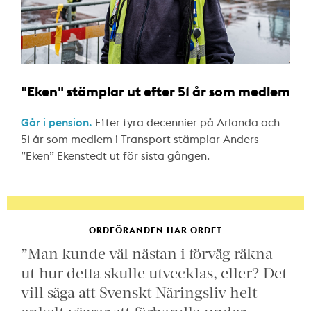
"Eken" stämplar ut efter 51 år som medlem
Går i pension.
Efter fyra decennier på Arlanda och
51 år som medlem i Transport stämplar Anders
”Eken” Ekenstedt ut för sista gången.
ORDFÖRANDEN HAR ORDET
”Man kunde väl nästan i förväg räkna
ut hur detta skulle utvecklas, eller? Det
vill säga att Svenskt Näringsliv helt