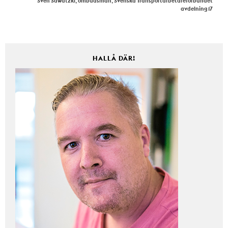
Sven Sawatzki, ombudsman, Svenska Transportarbetareförbundet
avdelning 17
HALLÅ DÄR!