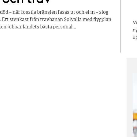
 – när fossila bränslen fasas ut och el in – slog
 Ett stenkast från travbanan Solvalla med flygplan
V
en jobbar landets bästa personal…
n
up