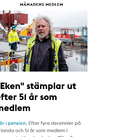
MÅNADENS MEDLEM
"Eken" stämplar ut
fter 51 år som
medlem
år i pension.
Efter fyra decennier på
rlanda och 51 år som medlem i