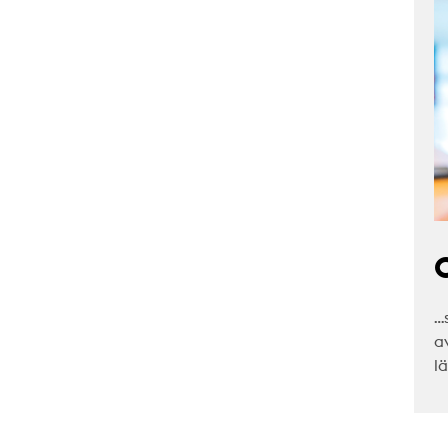
C
…
a
l