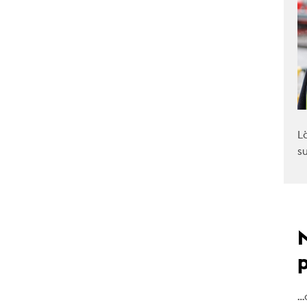
L
s
…