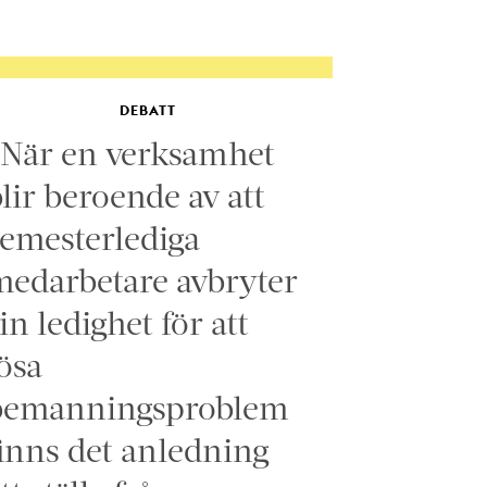
DEBATT
”När en verksamhet
lir beroende av att
emesterlediga
edarbetare avbryter
in ledighet för att
ösa
bemanningsproblem
inns det anledning