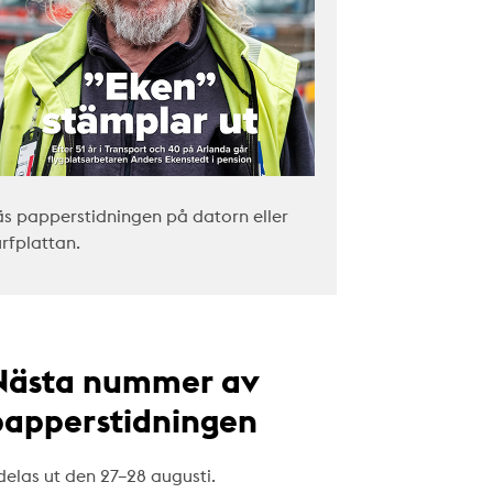
äs papperstidningen på datorn eller
urfplattan.
Nästa nummer av
papperstidningen
delas ut den 27–28 augusti.