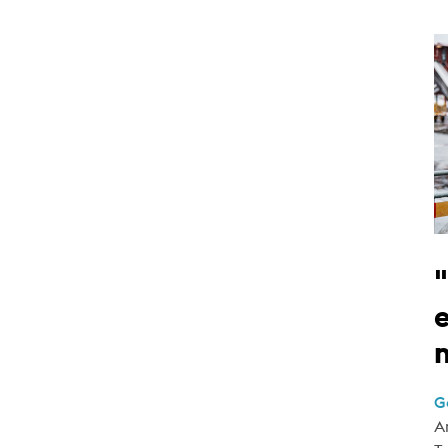
e
G
A