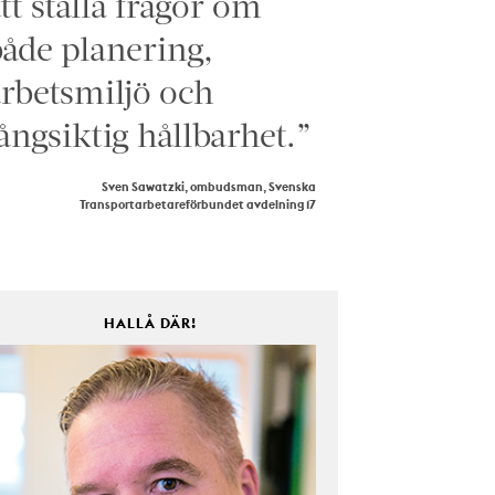
tt ställa frågor om
åde planering,
rbetsmiljö och
ångsiktig hållbarhet.”
Sven Sawatzki, ombudsman, Svenska
Transportarbetareförbundet avdelning 17
HALLÅ DÄR!