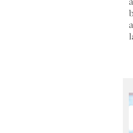
a
b
a
l