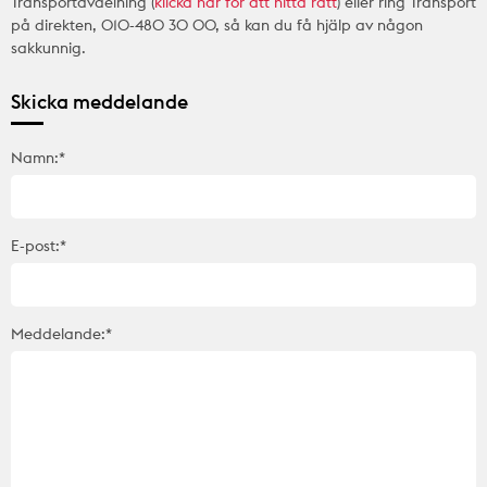
Transportavdelning (
klicka här för att hitta rätt
) eller ring Transport
på direkten, 010-480 30 00, så kan du få hjälp av någon
sakkunnig.
Skicka meddelande
Namn:*
E-post:*
Meddelande:*