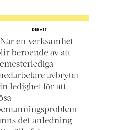
DEBATT
”När en verksamhet
lir beroende av att
emesterlediga
edarbetare avbryter
in ledighet för att
ösa
bemanningsproblem
inns det anledning