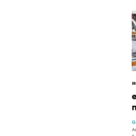
e
G
A