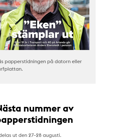
äs papperstidningen på datorn eller
urfplattan.
Nästa nummer av
papperstidningen
delas ut den 27–28 augusti.