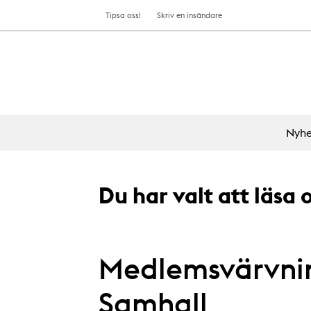
Tipsa oss!
Skriv en insändare
Nyhe
Du har valt att läsa
Medlemsvärvni
Samhall