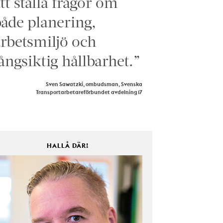
tt ställa frågor om
åde planering,
rbetsmiljö och
ångsiktig hållbarhet.”
Sven Sawatzki, ombudsman, Svenska
Transportarbetareförbundet avdelning 17
HALLÅ DÄR!