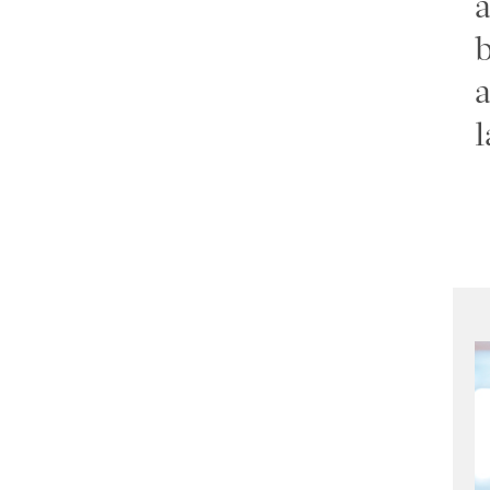
a
b
a
l