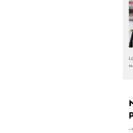
L
s
…