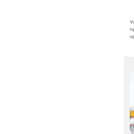
V
n
up