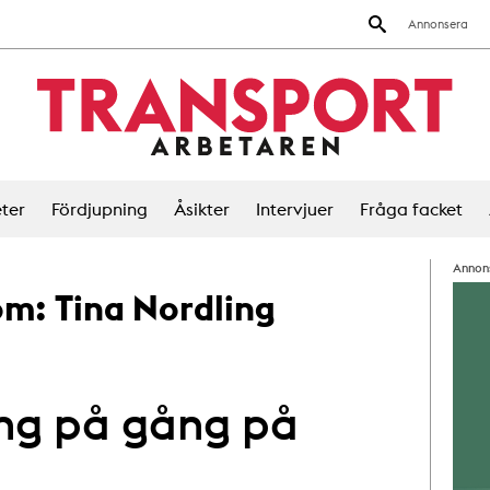
Annonsera
ter
Fördjupning
Åsikter
Intervjuer
Fråga facket
Annon
 om:
Tina Nordling
ng på gång på