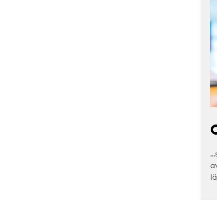
C
…
a
l