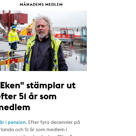
MÅNADENS MEDLEM
"Eken" stämplar ut
fter 51 år som
medlem
år i pension.
Efter fyra decennier på
rlanda och 51 år som medlem i