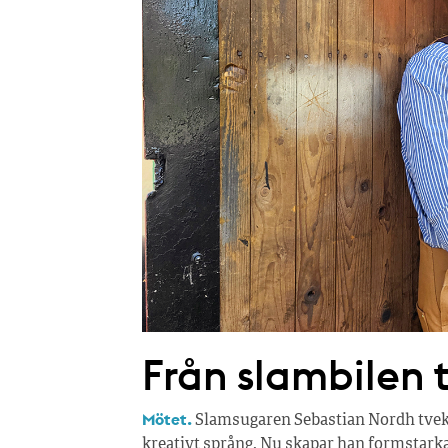
Från slambilen ti
Mötet.
Slamsugaren Sebastian Nordh tvekar 
kreativt språng. Nu skapar han formstarka o