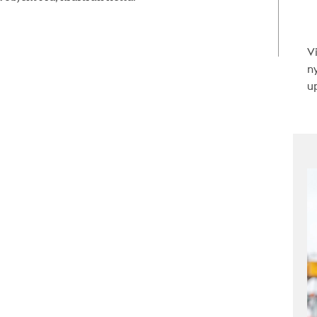
V
n
up