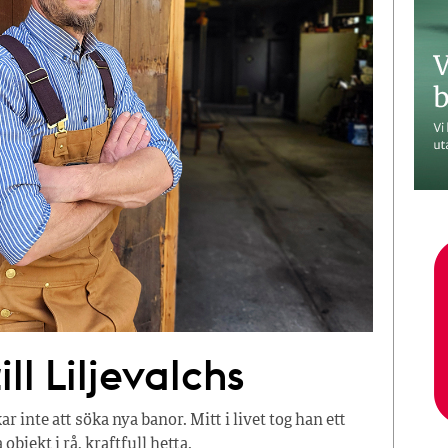
ll Liljevalchs
inte att söka nya banor. Mitt i livet tog han ett
bjekt i rå, kraftfull hetta.