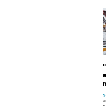
e
G
A