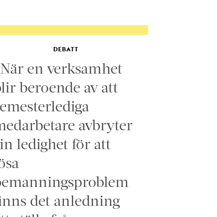
DEBATT
”När en verksamhet
lir beroende av att
emesterlediga
edarbetare avbryter
in ledighet för att
ösa
bemanningsproblem
inns det anledning