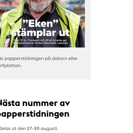
äs papperstidningen på datorn eller
urfplattan.
Nästa nummer av
papperstidningen
delas ut den 27–28 augusti.