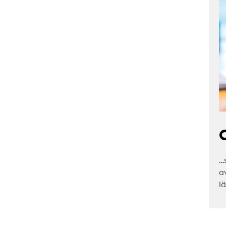
C
…
a
l