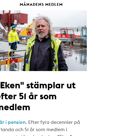
MÅNADENS MEDLEM
"Eken" stämplar ut
fter 51 år som
medlem
år i pension.
Efter fyra decennier på
rlanda och 51 år som medlem i