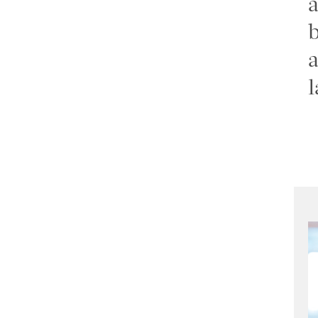
a
b
a
l