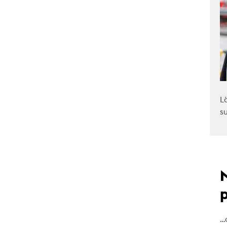
L
s
…