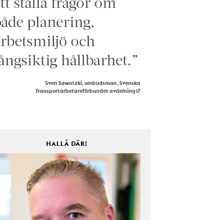
tt ställa frågor om
åde planering,
rbetsmiljö och
ångsiktig hållbarhet.”
Sven Sawatzki, ombudsman, Svenska
Transportarbetareförbundet avdelning 17
HALLÅ DÄR!