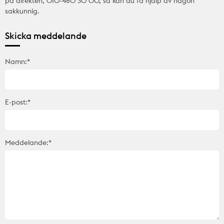
på direkten, 010-480 30 00, så kan du få hjälp av någon
sakkunnig.
Skicka meddelande
Namn:*
E-post:*
Meddelande:*