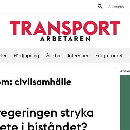
Annonsera
ter
Fördjupning
Åsikter
Intervjuer
Fråga facket
Annon
 om:
civilsamhälle
-regeringen stryka
ete i biståndet?