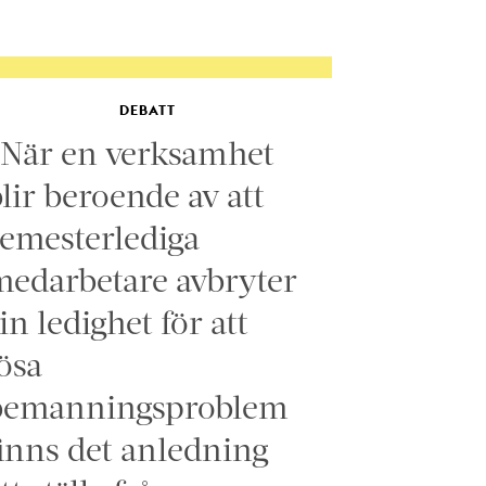
DEBATT
”När en verksamhet
lir beroende av att
emesterlediga
edarbetare avbryter
in ledighet för att
ösa
bemanningsproblem
inns det anledning