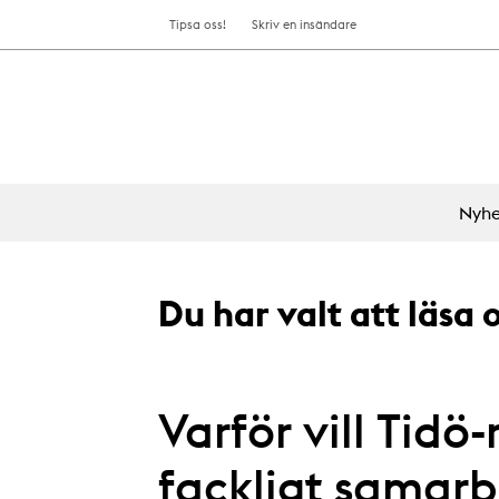
Tipsa oss!
Skriv en insändare
Nyhe
Du har valt att läsa
Varför vill Tidö
fackligt samarb