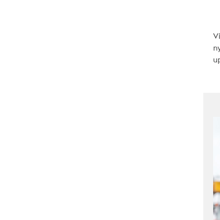
V
n
up