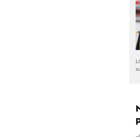
L
s
…