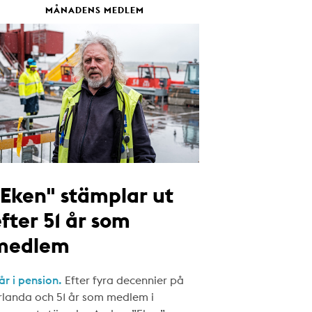
MÅNADENS MEDLEM
"Eken" stämplar ut
fter 51 år som
medlem
år i pension.
Efter fyra decennier på
rlanda och 51 år som medlem i