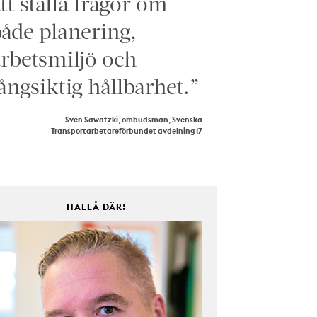
tt ställa frågor om
åde planering,
rbetsmiljö och
ångsiktig hållbarhet.”
Sven Sawatzki, ombudsman, Svenska
Transportarbetareförbundet avdelning 17
HALLÅ DÄR!