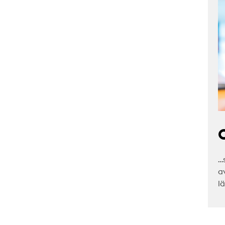
C
…
a
l