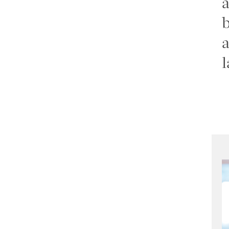
a
b
a
l