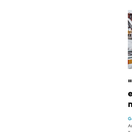
e
G
A