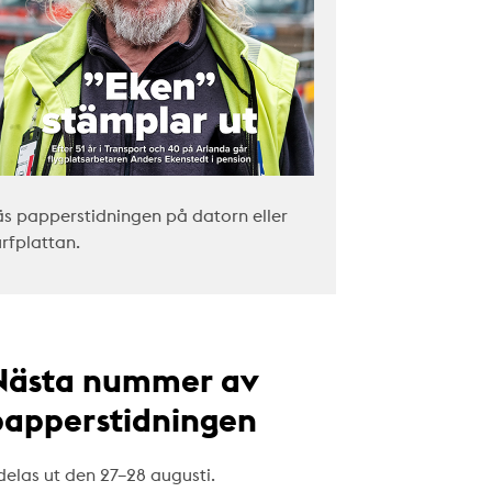
äs papperstidningen på datorn eller
urfplattan.
Nästa nummer av
papperstidningen
delas ut den 27–28 augusti.