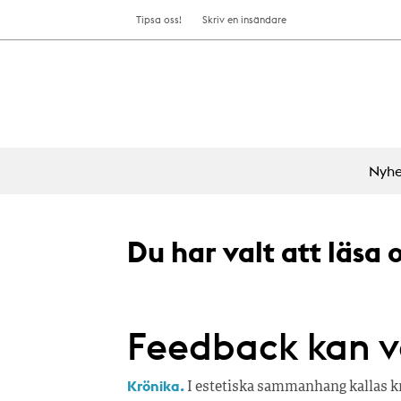
Tipsa oss!
Skriv en insändare
Nyhe
Du har valt att läsa
Feedback kan v
Krönika.
I estetiska sammanhang kallas kri