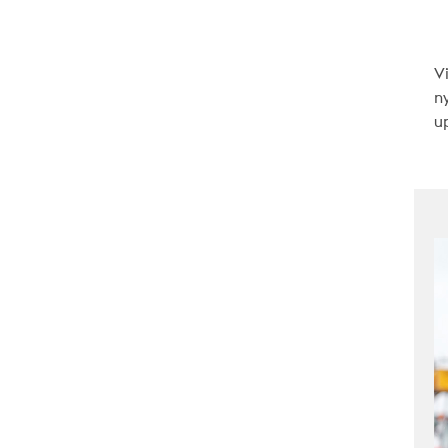
V
n
up