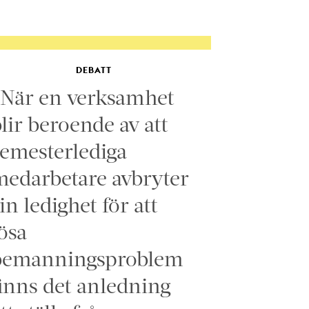
DEBATT
”När en verksamhet
lir beroende av att
emesterlediga
edarbetare avbryter
in ledighet för att
ösa
bemanningsproblem
inns det anledning