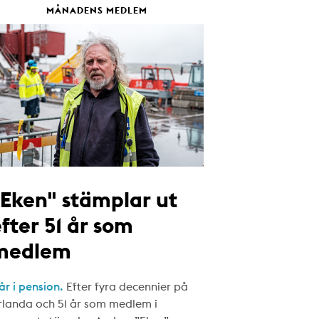
MÅNADENS MEDLEM
"Eken" stämplar ut
fter 51 år som
medlem
år i pension.
Efter fyra decennier på
rlanda och 51 år som medlem i