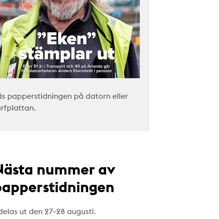
äs papperstidningen på datorn eller
urfplattan.
Nästa nummer av
papperstidningen
delas ut den 27–28 augusti.