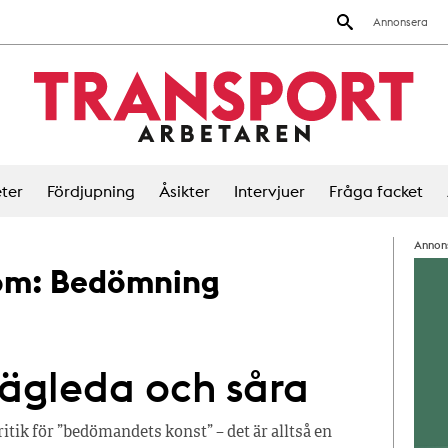
Annonsera
ter
Fördjupning
Åsikter
Intervjuer
Fråga facket
Annon
 om:
Bedömning
ägleda och såra
tik för ”bedömandets konst” – det är alltså en