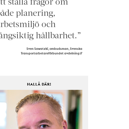
tt ställa frågor om
åde planering,
rbetsmiljö och
ångsiktig hållbarhet.”
Sven Sawatzki, ombudsman, Svenska
Transportarbetareförbundet avdelning 17
HALLÅ DÄR!