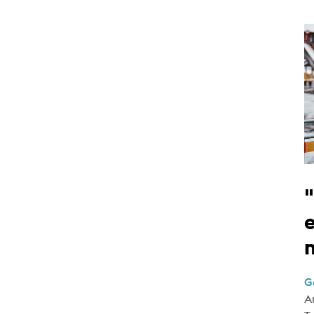
e
G
A