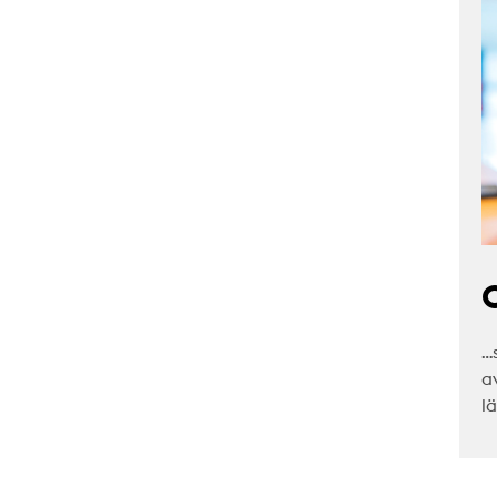
C
…
a
l