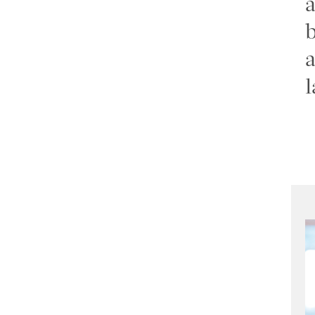
a
b
a
l