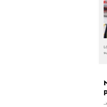
L
s
…