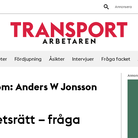
Annonsera
ter
Fördjupning
Åsikter
Intervjuer
Fråga facket
Annon
 om:
Anders W Jonsson
srätt – fråga