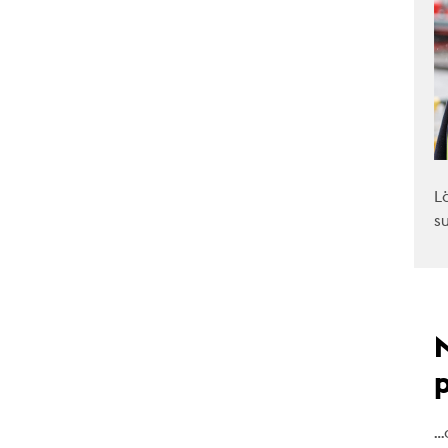
L
s
…