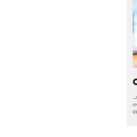
C
…
a
l