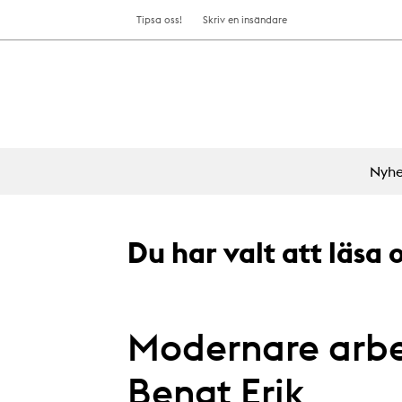
Tipsa oss!
Skriv en insändare
Nyhe
Du har valt att läsa
Modernare arbet
Bengt Erik