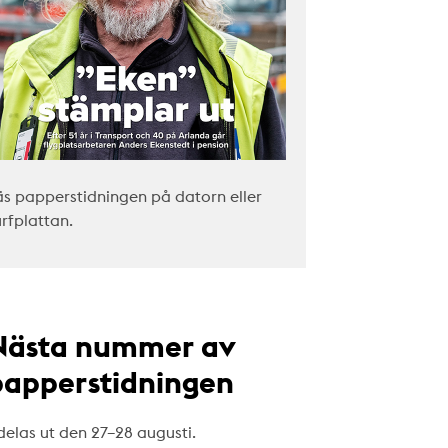
äs papperstidningen på datorn eller
urfplattan.
Nästa nummer av
papperstidningen
delas ut den 27–28 augusti.