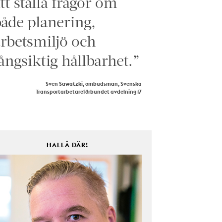
tt ställa frågor om
åde planering,
rbetsmiljö och
ångsiktig hållbarhet.”
Sven Sawatzki, ombudsman, Svenska
Transportarbetareförbundet avdelning 17
HALLÅ DÄR!