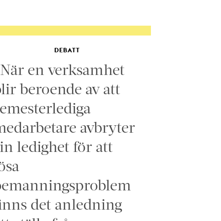
DEBATT
”När en verksamhet
lir beroende av att
emesterlediga
edarbetare avbryter
in ledighet för att
ösa
bemanningsproblem
inns det anledning