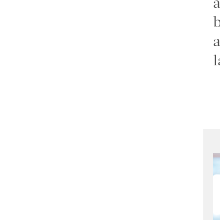
a
b
a
l