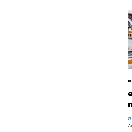
e
G
A