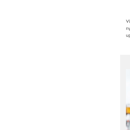
V
n
up