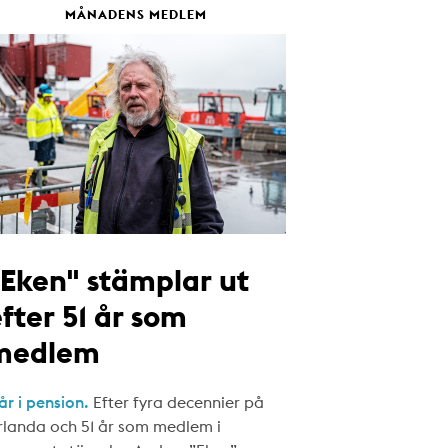
MÅNADENS MEDLEM
"Eken" stämplar ut
fter 51 år som
medlem
år i pension.
Efter fyra decennier på
rlanda och 51 år som medlem i