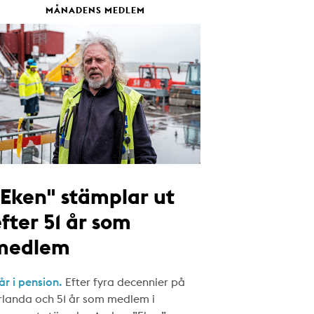
MÅNADENS MEDLEM
"Eken" stämplar ut
fter 51 år som
medlem
år i pension.
Efter fyra decennier på
rlanda och 51 år som medlem i