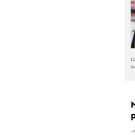
L
s
…