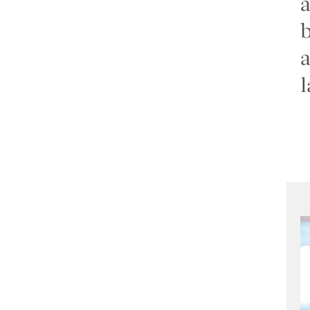
a
b
a
l