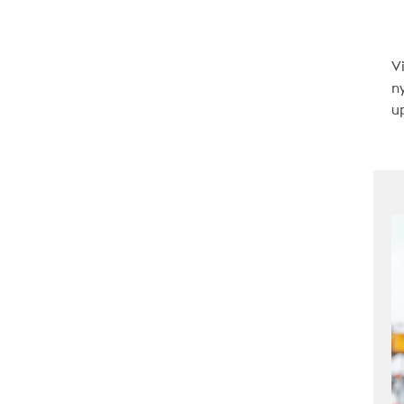
V
n
up