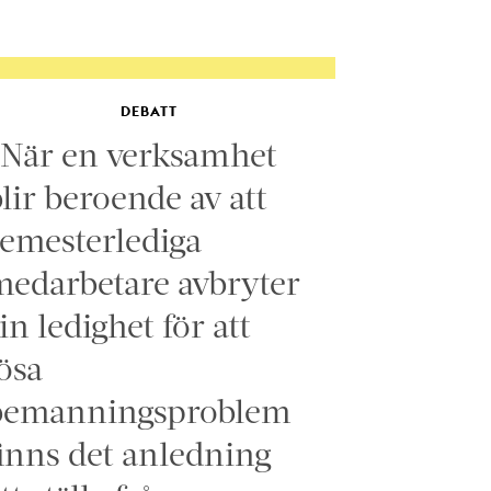
DEBATT
”När en verksamhet
lir beroende av att
emesterlediga
edarbetare avbryter
in ledighet för att
ösa
bemanningsproblem
inns det anledning