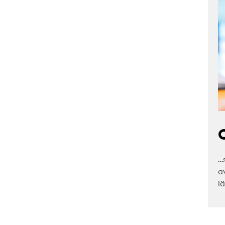
C
…
a
l