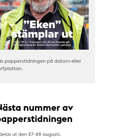
äs papperstidningen på datorn eller
urfplattan.
Nästa nummer av
papperstidningen
delas ut den 27–28 augusti.