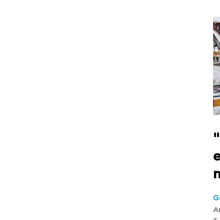
e
G
A