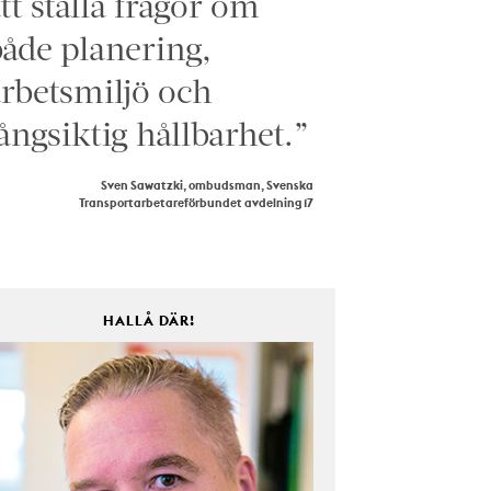
tt ställa frågor om
åde planering,
rbetsmiljö och
ångsiktig hållbarhet.”
Sven Sawatzki, ombudsman, Svenska
Transportarbetareförbundet avdelning 17
HALLÅ DÄR!