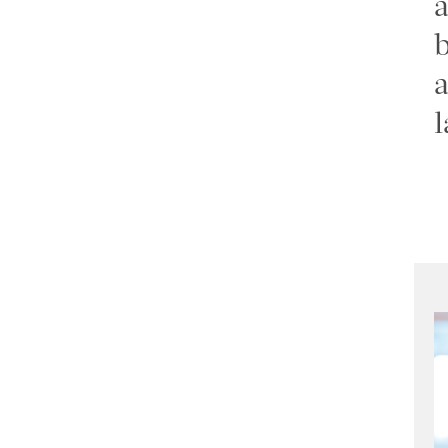
a
b
a
l