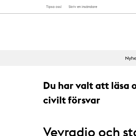
Tipsa oss!
Skriv en insändare
Nyhe
Du har valt att läsa
civilt försvar
Vevradio och s