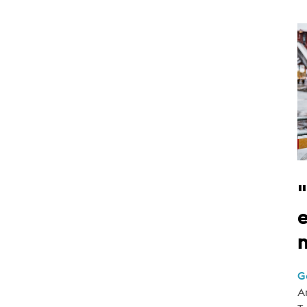
e
G
A