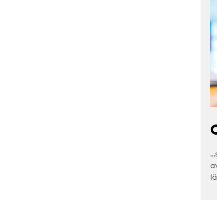
C
…
a
l