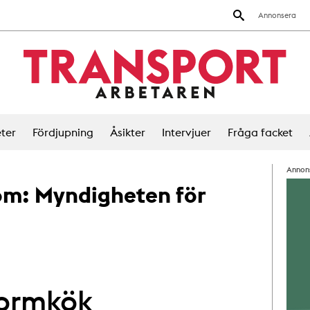
Annonsera
ter
Fördjupning
Åsikter
Intervjuer
Fråga facket
Annon
 om:
Myndigheten för
tormkök