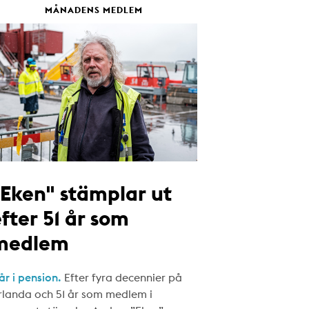
MÅNADENS MEDLEM
"Eken" stämplar ut
fter 51 år som
medlem
år i pension.
Efter fyra decennier på
rlanda och 51 år som medlem i