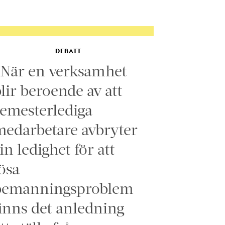
DEBATT
”När en verksamhet
lir beroende av att
emesterlediga
edarbetare avbryter
in ledighet för att
ösa
bemanningsproblem
inns det anledning