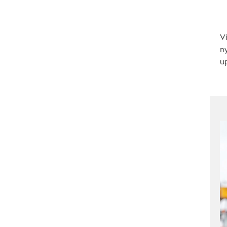
V
n
up