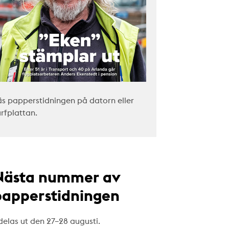
äs papperstidningen på datorn eller
urfplattan.
Nästa nummer av
papperstidningen
delas ut den 27–28 augusti.