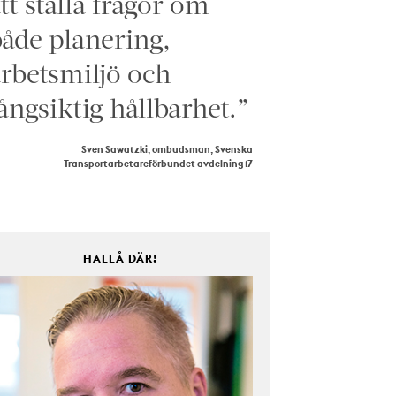
tt ställa frågor om
åde planering,
rbetsmiljö och
ångsiktig hållbarhet.”
Sven Sawatzki, ombudsman, Svenska
Transportarbetareförbundet avdelning 17
HALLÅ DÄR!