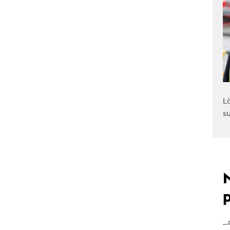
L
s
…